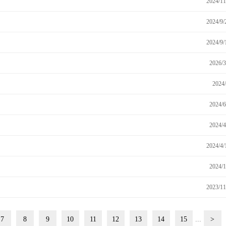
2024/11
2024/9/
2024/9/
2026/3
2024/
2024/6
2024/4
2024/4/
2024/1
2023/11
7
8
9
10
11
12
13
14
15
...
>