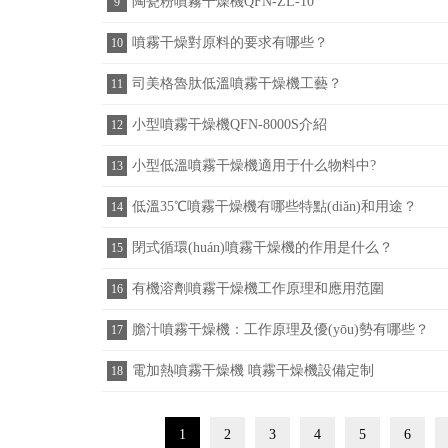
陶瓷粉噴霧干燥機QFN-ZL-10
9
噴霧干燥對原料的要求有哪些？
10
司美格魯肽低溫噴霧干燥機工藝？
11
小型噴霧干燥機QFN-8000S介紹
12
小型低溫噴霧干燥機適用于什么物料中?
13
低溫35℃噴霧干燥機有哪些特點(diǎn)和用途？
14
閉式循環(huán)噴霧干燥機的作用是什么？
15
有機溶劑噴霧干燥機工作原理和應用范圍
16
膽汁噴霧干燥機：工作原理及優(yōu)勢有哪些？
17
電加熱噴霧干燥機 噴霧干燥機設備定制
18
1
2
3
4
5
6