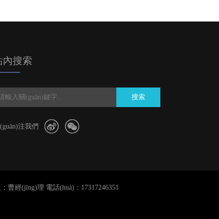
站內搜索
搜索
(guān)注我們
曹經(jīng)理 電話(huà)：17317246351