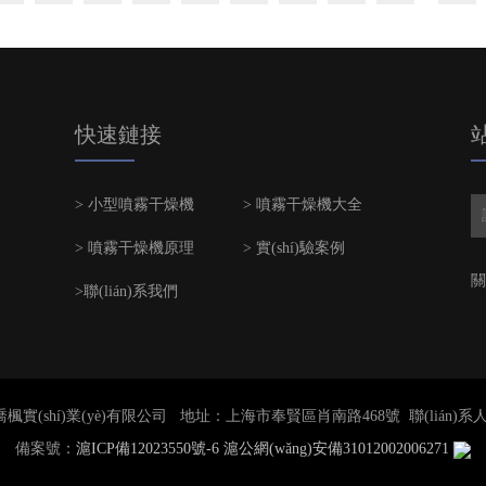
快速鏈接
> 小型噴霧干燥機
> 噴霧干燥機大全
> 噴霧干燥機原理
> 實(shí)驗案例
關
>聯(lián)系我們
erved 上海喬楓實(shí)業(yè)有限公司 地址：上海市奉賢區肖南路468號 聯(lián)系人：
備案號：
滬ICP備12023550號-6
滬公網(wǎng)安備31012002006271