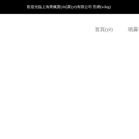
歡迎光臨上海喬楓實(shí)業(yè)有限公司 官網(wǎng)
首頁(yè)
噴霧