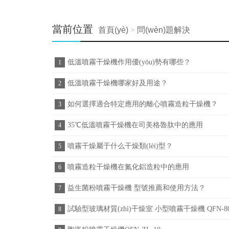
當前位置
首頁(yè)
>
問(wèn)題解決
低溫噴霧干燥機作用優(yōu)勢有哪些？
1
低溫噴霧干燥機哪家好及用途？
2
如何選擇適合特定應用的離心噴霧造粒干燥機？
3
35℃低溫噴霧干燥機在司美格魯肽中的應用
4
噴霧干燥屬于什么干燥類(lèi)型？
5
噴霧造粒干燥機在氮化鋁造粒中的應用
6
益生菌粉噴霧干燥機 型號推薦和使用方法？
7
試驗型玻璃材質(zhì)干燥室 小型噴霧干燥機 QFN-80
8