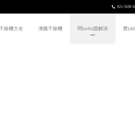
021-5438-
5
干燥機大全
沸騰干燥機
問(wèn)題解決
實(s