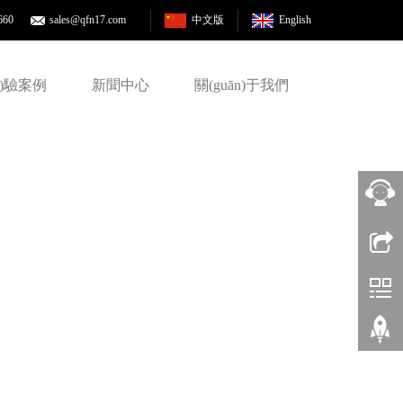
660
sales@qfn17.com
中文版
English
hí)驗案例
新聞中心
關(guān)于我們