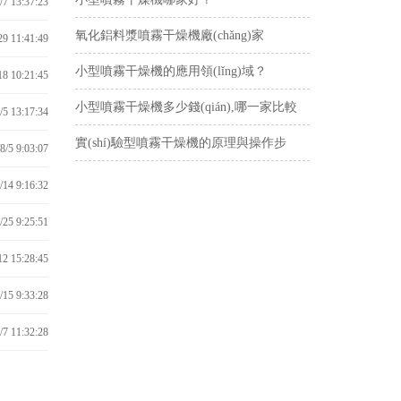
/7 13:37:23
氧化鋁料漿噴霧干燥機廠(chǎng)家
29 11:41:49
小型噴霧干燥機的應用領(lǐng)域？
18 10:21:45
小型噴霧干燥機多少錢(qián),哪一家比較
/5 13:17:34
好？
實(shí)驗型噴霧干燥機的原理與操作步
8/5 9:03:07
驟？
/14 9:16:32
/25 9:25:51
12 15:28:45
/15 9:33:28
/7 11:32:28