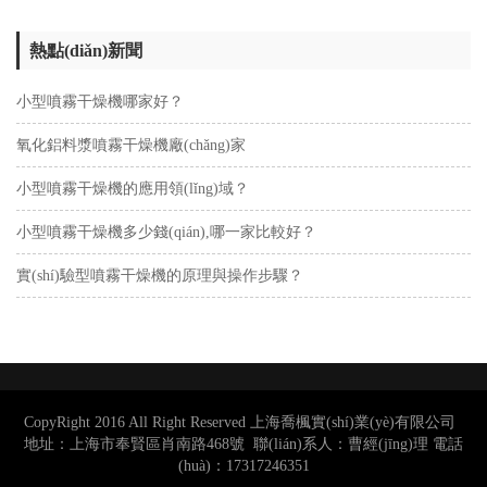
熱點(diǎn)新聞
小型噴霧干燥機哪家好？
氧化鋁料漿噴霧干燥機廠(chǎng)家
小型噴霧干燥機的應用領(lǐng)域？
小型噴霧干燥機多少錢(qián),哪一家比較好？
實(shí)驗型噴霧干燥機的原理與操作步驟？
CopyRight 2016 All Right Reserved 上海喬楓實(shí)業(yè)有限公司
地址：上海市奉賢區肖南路468號 聯(lián)系人：曹經(jīng)理 電話
(huà)：17317246351