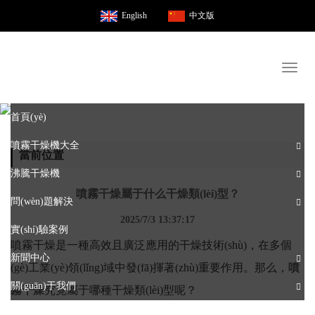
English
中文版
Toggl
naviga
首頁(yè)
噴霧干燥機大全
當前位置
沸騰干燥機
噴霧干燥屬于什么干燥類(lèi)型？
問(wèn)題解決
2025/7/3 13:37:17
實(shí)驗案例
噴霧干燥是一種高效且廣泛應用的干燥技術(shù)，在多個
新聞中心
(gè)工業(yè)領(lǐng)域中發(fā)揮著(zhù)重要作用。那么，
噴
關(guān)于我們
霧干燥
究竟屬于哪種干燥類(lèi)型呢？