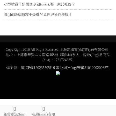
小型噴霧干燥機多少錢(qián),哪一家比較好？
實(shí)驗型噴霧干燥機的原理與操作步驟？
CopyRight 2016 All Right Reserved 上海喬楓實(shí)業(yè)有限公司
地址：上海市奉賢區肖南路468號 聯(lián)系人：曹經(jīng)理 電話
(huà)：17317246351
備案號：
滬ICP備12023550號-6
滬公網(wǎng)安備31012002006271
RM新时代官方网站-首页
免費電話(huà)
在線(xiàn)客服