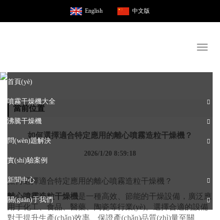
English
中文版
Toggl
naviga
首頁(yè)
噴霧干燥機大全
當前位置
沸騰干燥機
如何選擇適合特定應用的離心噴霧造粒干燥機？
問(wèn)題解決
2026/1/20 8:59:18
實(shí)驗案例
新聞中心
如何選擇適合特定應用的離心噴霧造粒干燥機？
離心噴霧造粒干燥機
是一種高效、節能的干燥設備，廣泛應
關(guān)于我們
用于化工、食品、醫藥、陶瓷等行業(yè)。選擇合適的設備
對于提升生產(chǎn)效率、保證產(chǎn)品質(zhì)量至關