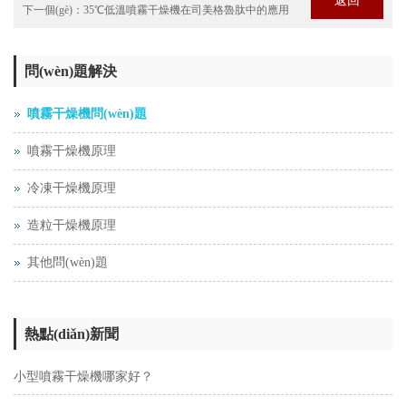
返回
下一個(gè)：
35℃低溫噴霧干燥機在司美格魯肽中的應用
問(wèn)題解決
噴霧干燥機問(wèn)題
噴霧干燥機原理
冷凍干燥機原理
造粒干燥機原理
其他問(wèn)題
熱點(diǎn)新聞
小型噴霧干燥機哪家好？