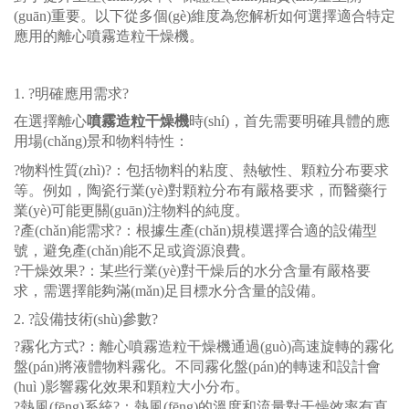
(guān)重要。以下從多個(gè)維度為您解析如何選擇適合特定
應用的離心噴霧造粒干燥機。
1. ?明確應用需求?
在選擇離心
噴霧造粒干燥機
時(shí)，首先需要明確具體的應
用場(chǎng)景和物料特性：
?物料性質(zhì)?：包括物料的粘度、熱敏性、顆粒分布要求
等。例如，陶瓷行業(yè)對顆粒分布有嚴格要求，而醫藥行
業(yè)可能更關(guān)注物料的純度。
?產(chǎn)能需求?：根據生產(chǎn)規模選擇合適的設備型
號，避免產(chǎn)能不足或資源浪費。
?干燥效果?：某些行業(yè)對干燥后的水分含量有嚴格要
求，需選擇能夠滿(mǎn)足目標水分含量的設備。
2. ?設備技術(shù)參數?
?霧化方式?：離心噴霧造粒干燥機通過(guò)高速旋轉的霧化
盤(pán)將液體物料霧化。不同霧化盤(pán)的轉速和設計會
(huì )影響霧化效果和顆粒大小分布。
?熱風(fēng)系統?：熱風(fēng)的溫度和流量對干燥效率有直