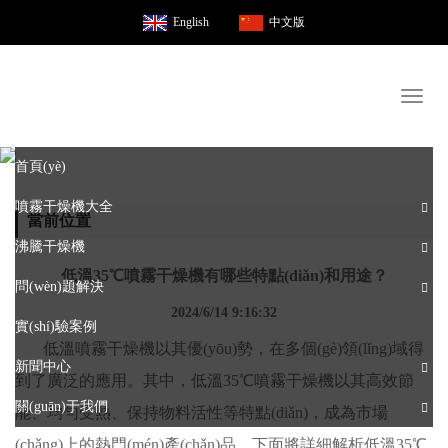
English
中文版
Toggl
naviga
首頁(yè)
噴霧干燥機大全
當前位置
沸騰干燥機
低溫35℃噴霧干燥機有哪些特點(diǎn)和用途？
問(wèn)題解決
2024/6/14 9:16:32
實(shí)驗案例
低溫噴霧干燥機以其優(yōu)勢，在多個(gè)領(lǐng)域得
新聞中心
到了廣泛的應用。其中，低溫35℃噴霧干燥機以其高效節
關(guān)于我們
能、均勻受熱、保持物料活性等特點(diǎn)，成為市場
(chǎng)上的熱門(mén)產(chǎn)品。下面將詳細解析低溫35℃