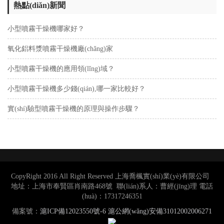
熱點(diǎn)新聞
小型噴霧干燥機哪家好？
氧化鋁料漿噴霧干燥機廠(chǎng)家
小型噴霧干燥機的應用領(lǐng)域？
小型噴霧干燥機多少錢(qián),哪一家比較好？
實(shí)驗型噴霧干燥機的原理與操作步驟？
CopyRight 2016 All Right Reserved 上海喬楓實(shí)業(yè)有限公司
地址：上海市奉賢區肖南路468號 聯(lián)系人：曹經(jīng)理 電話
(huà)：17317246351
備案號：
滬ICP備12023550號-6
滬公網(wǎng)安備31012002006271