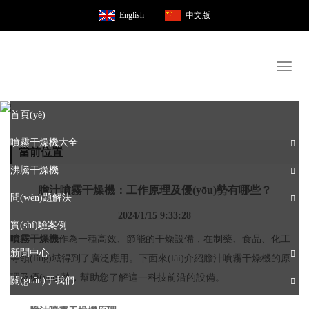
English
中文版
Toggl
naviga
首頁(yè)
噴霧干燥機大全
當前位置
沸騰干燥機
膽汁噴霧干燥機：工作原理及優(yōu)勢有哪些？
問(wèn)題解決
2024/1/15 9:33:28
實(shí)驗案例
噴霧干燥機
作為一種高效、節能的干燥設備，在制藥、食品、化工
新聞中心
等領(lǐng)域得到了廣泛應用。下面來(lái)介紹膽汁噴霧干燥機的原
理及優(yōu)勢，幫助您了解這一科技前沿的設備。
關(guān)于我們