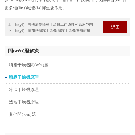
更多領(lǐng)域發(fā)揮重要作用。
上一個(gè)：
有機溶劑噴霧干燥機工作原理和應用范圍
返回
下一個(gè)：
電加熱噴霧干燥機 噴霧干燥機設備定制
問(wèn)題解決
噴霧干燥機問(wèn)題
噴霧干燥機原理
冷凍干燥機原理
造粒干燥機原理
其他問(wèn)題