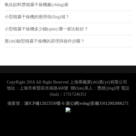
氧化鋁料漿噴霧干燥機廠(chǎng)家
小型噴霧干燥機的應用領(lǐng)域？
小型噴霧干燥機多少錢(qián),哪一家比較好？
實(shí)驗型噴霧干燥機的原理與操作步驟？
CopyRight 2016 All Right Reserved 上海喬楓實(shí)業(yè)有限公司
地址：上海市奉賢區肖南路468號 聯(lián)系人：曹經(jīng)理 電話
(huà)：17317246351
備案號：
滬ICP備12023550號-6
滬公網(wǎng)安備31012002006271