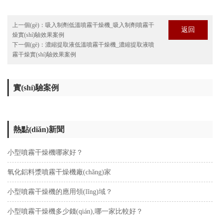
上一個(gè)：
吸入制劑低溫噴霧干燥機_吸入制劑噴霧干
返回
燥實(shí)驗效果案例
下一個(gè)：
濃縮提取液低溫噴霧干燥機_濃縮提取液噴
霧干燥實(shí)驗效果案例
實(shí)驗案例
熱點(diǎn)新聞
小型噴霧干燥機哪家好？
氧化鋁料漿噴霧干燥機廠(chǎng)家
小型噴霧干燥機的應用領(lǐng)域？
小型噴霧干燥機多少錢(qián),哪一家比較好？