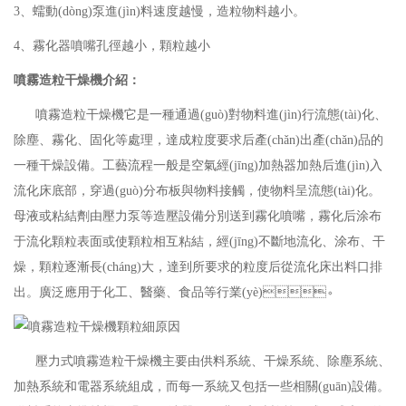
3、蠕動(dòng)泵進(jìn)料速度越慢，造粒物料越小。
4、霧化器噴嘴孔徑越小，顆粒越小
噴霧造粒干燥機介紹：
噴霧造粒干燥機它是一種通過(guò)對物料進(jìn)行流態(tài)化、
除塵、霧化、固化等處理，達成粒度要求后產(chǎn)出產(chǎn)品的
一種干燥設備。工藝流程一般是空氣經(jīng)加熱器加熱后進(jìn)入
流化床底部，穿過(guò)分布板與物料接觸，使物料呈流態(tài)化。
母液或粘結劑由壓力泵等造壓設備分別送到霧化噴嘴，霧化后涂布
于流化顆粒表面或使顆粒相互粘結，經(jīng)不斷地流化、涂布、干
燥，顆粒逐漸長(cháng)大，達到所要求的粒度后從流化床出料口排
出。廣泛應用于化工、醫藥、食品等行業(yè)。
壓力式噴霧造粒干燥機主要由供料系統、干燥系統、除塵系統、
加熱系統和電器系統組成，而每一系統又包括一些相關(guān)設備。