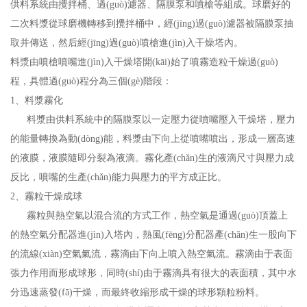
供料系統由攪拌桶、過(guò)濾器、隔膜泵和噴槍等組成。球磨好的
二次料漿從球磨機轉移到攪拌桶中，經(jīng)過(guò)濾器被隔膜泵抽
取并傳送，然后經(jīng)過(guò)噴槍進(jìn)入干燥塔內。
料漿由噴槍噴嘴進(jìn)入干燥塔開(kāi)始了噴霧造粒干燥過(guò)
程，具體過(guò)程分為三個(gè)階段：
1、料漿霧化
料漿由供料系統中的隔膜泵以一定壓力從噴嘴壓入干燥塔，壓力
的能量轉換為動(dòng)能，料漿由下向上從噴嘴噴出，形成一層高速
的液膜，液膜隨即分裂為液滴。霧化產(chǎn)生的液滴尺寸與壓力成
反比，噴嘴的生產(chǎn)能力與壓力的平方成正比。
2、霧粒干燥成球
霧粒與熱空氣以混合流的方式工作，熱空氣是通過(guò)頂蓋上
的熱空氣分配器進(jìn)入塔內，熱風(fēng)分配器產(chǎn)生一股向下
的流線(xiàn)空氣氣流，霧滴由下向上噴入熱空氣流。霧滴由于表面
張力作用而形成球形，同時(shí)由于霧滴具有很大的表面積，其中水
分迅速蒸發(fā)干燥，而最終收縮形成干燥的球形顆粒粉料。