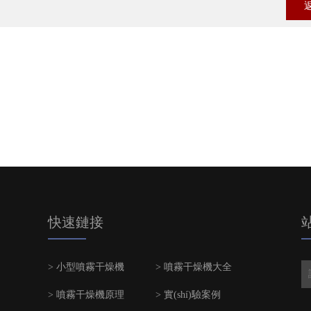
快速鏈接
> 小型噴霧干燥機
> 噴霧干燥機大全
> 噴霧干燥機原理
> 實(shí)驗案例