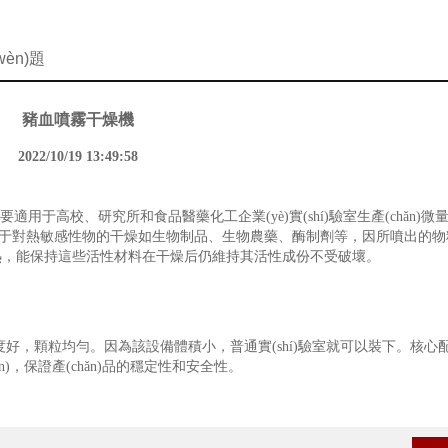
èn)題
豬血噴霧干燥機
2022/10/19 13:49:58
適用于高校、研究所和食品醫藥化工企業(yè)實(shí)驗室生產(chǎn)微
對熱敏感性物的干燥如生物制品、生物農藥、酶制劑等，因所噴出的
受熱，能保持這些活性材料在干燥后仍維持其活性成份不受破壞。
好，顆粒均勻。因為該設備體積小，普通實(shí)驗室就可以裝下。核
ǎn)，保證產(chǎn)品的穩定性和安全性。