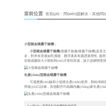
當前位置
首頁(yè)
>
問(wèn)題解決
>
其他問(w
小型豬血噴霧干燥
機：
小型豬血噴霧干燥機
(噴霧干燥儀/噴霧干燥機)及其主要
末，對所有溶液如乳濁液、懸浮液具有廣譜適用性, 適用于
在噴成霧狀大小顆粒時(shí)才受到高溫，故只是瞬間
生產(chǎn)型
豬血
噴霧干燥機
可適應實(shí)驗和小規模生產(chǎn)使用，顆粒球精度
用進(jìn)口設備，其他配件均為國內廠(chǎng)家生產(ch
上一個(gè)：
噴霧造粒干燥機顆粒細原因