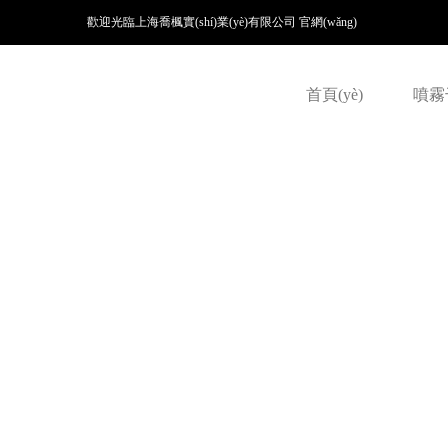
歡迎光臨上海喬楓實(shí)業(yè)有限公司 官網(wǎng)
首頁(yè)
噴霧