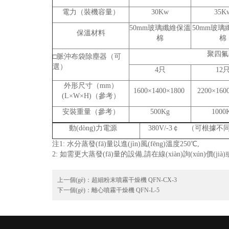
電力（裝機容量）
30Kw
35K
50mm玻璃纖維保溫
50mm玻璃
保溫材料
棉
棉
聚四氟
□脈沖布袋除塵器（可
選）
4只
12
外形尺寸（mm）
1600×1400×1800
2200×160
(L×W×H)（參考）
安裝重量（參考）
500Kg
1000
動(dòng)力電源
380V/-3￠ （可根據不
注1: 水分蒸發(fā)量以進(jìn)風(fēng)溫度250℃,
2: 如需更大蒸發(fā)量的設備,請在線(xiàn)詢(xún)價(j
上一個(gè)：
超細粉末噴霧干燥機 QFN-CX-3
下一個(gè)：
離心噴霧干燥機 QFN-L-5