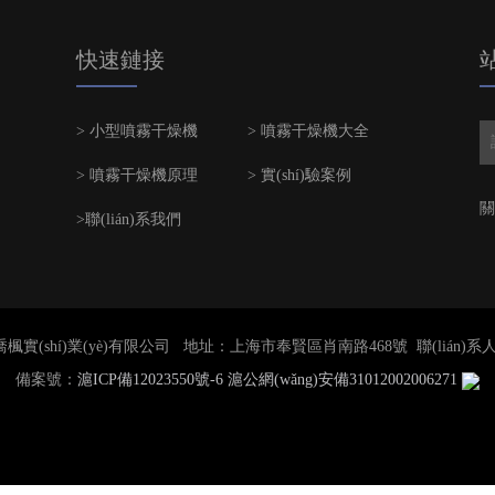
快速鏈接
> 小型噴霧干燥機
> 噴霧干燥機大全
> 噴霧干燥機原理
> 實(shí)驗案例
關
>聯(lián)系我們
erved 上海喬楓實(shí)業(yè)有限公司 地址：上海市奉賢區肖南路468號 聯(lián)系人：
備案號：
滬ICP備12023550號-6
滬公網(wǎng)安備31012002006271