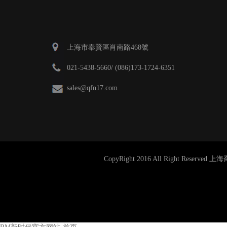
上海市奉賢區肖南路468號
021-5438-5660/ (086)173-1724-6351
sales@qfn17.com
CopyRight 2016 All Right Res