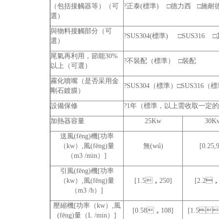
（包括接觸器等）（可
?正泰(標準) □德力西 □施耐德 □
選）
與物料接觸部分（可
?SUS304(標準) □SUS316 □其
選）
尾氣再利用，節能30%
?不裝配（標準） □裝配
以上（可選）
霧化噴嘴（是否采用金
?SUS304（標準）□SUS316
剛石鍍膜）
設備保修
?1年（標準，以上需收取一定
加熱器容量
25Kw
30K
送風(fēng)機[功率
（kw）,風(fēng)量
無(wú)
[0.25,9
（m3 /min）]
引風(fēng)機[功率
（kw）,風(fēng)量
[1.5，250]
[2.2，
（m3 /h）]
壓縮機[功率（kw）,風
[0.58，108]
[1.5
(fēng)量（L /min）]