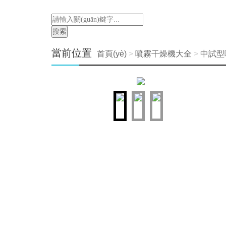
搜索
當前位置
首頁(yè)
>
噴霧干燥機大全
>
中試型