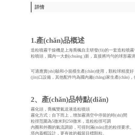
詳情
1.產(chǎn)品概述
造粒噴霧干燥機是上海喬楓自主研發(fā)的一套造粒噴霧干燥機
粒噴頭，國內一大創(chuàng )新，直接將均勻的球形
可適應實(shí)驗和小規模生產(chǎn)使用，顆粒球精度好
(jìn)口設備，其他配件均為國內廠(chǎng)家生產(chǎn)
2、產(chǎn)品特點(diǎn)
霧化頭，喬楓雙氣送液造粒噴頭
霧化方式：自下而上，增加霧滴空中停留的時(shí)間
粒徑范圍為5微米到250微米，造粒粒徑可調
內圈和外圈的氣流調節，可得到滿(mǎn)意的粒徑要求。
塔內蓋帽設計，更有效的截留目標顆粒。