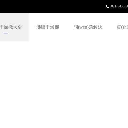
021-5438-
5
干燥機大全
沸騰干燥機
問(wèn)題解決
實(s