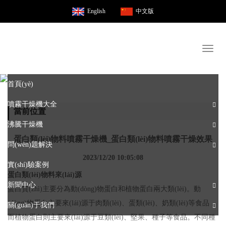
English
中文版
Toggl
naviga
首頁(yè)
噴霧干燥機大全
當前位置
沸騰干燥機
蛋白類(lèi)物料噴霧干燥機_蛋白類(lèi)物料噴霧干燥效果
問(wèn)題解決
2023/12/20 10:05:08
實(shí)驗案例
蛋白類(lèi)物料來(lái)源
新聞中心
蛋白質(zhì)主要分為動(dòng)物蛋白和植物蛋白兩大類(lèi)。動
(dòng)物蛋白主要來(lái)源于肉類(lèi)、蛋類(lèi)、奶類(lèi)等食品，
關(guān)于我們
而植物蛋白則主要來(lái)源于豆類(lèi)、堅果、種子等食品。不同種