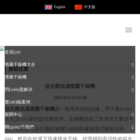
English
中文版
Toggl
naviga
首頁(yè)
噴霧干燥機大全
當前位置
沸騰干燥機
益生菌低溫噴霧干燥機
問(wèn)題解決
2023/9/13 9:52:49
實(shí)驗案例
益生菌低溫噴霧干燥機
是一種高科技的設備，用于產(chǎn)
新聞中心
生高質(zhì)量的益生菌粉末。這種機器的工作原理主要是可
關(guān)于我們
在35℃將含有益生菌的液體以超細的霧氣形式噴射出來
(lái)，然后在低溫下迅速脫水干燥，從而得到高活性的益生