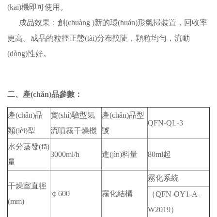
(kāi)機即可使用。
成品效果：創(chuàng )新的環(huán)形氣掃裝置，回收率
更高。成品的粒徑正態(tài)分布較陡，顆粒均勻，流動
(dòng)性好。
二、產(chǎn)品參數：
產(chǎn)品
實(shí)驗型氣
產(chǎn)品型
QFN-QL-3
類(lèi)型
流噴霧干燥機
號
水分蒸發(fā)
3000ml/h
進(jìn)料量
80ml起
量
霧化系統
干燥室直徑
￠600
霧化結構
（QFN-OY1-A-
(mm)
W2019
）