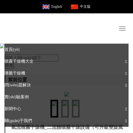
English
中文版
Toggl
naviga
首頁(yè)
噴霧干燥機大全
搜索
沸騰干燥機
當前位置
問(wèn)題解決
實(shí)驗案例
新聞中心
關(guān)于我們
氣流噴霧干燥機_二流體噴霧干燥設備（可升級雙旋風