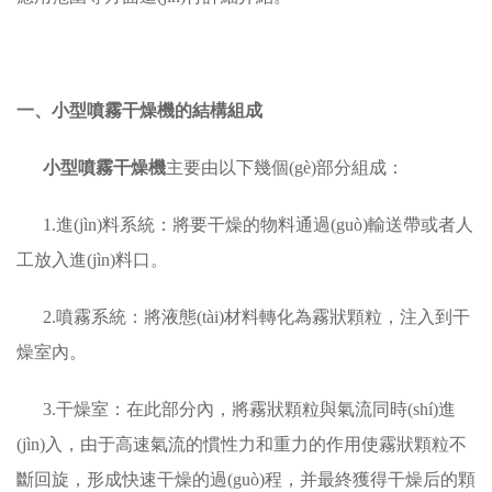
一、小型噴霧干燥機的結構組成
小型噴霧干燥機
主要由以下幾個(gè)部分組成：
1.進(jìn)料系統：將要干燥的物料通過(guò)輸送帶或者人
工放入進(jìn)料口。
2.噴霧系統：將液態(tài)材料轉化為霧狀顆粒，注入到干
燥室內。
3.干燥室：在此部分內，將霧狀顆粒與氣流同時(shí)進
(jìn)入，由于高速氣流的慣性力和重力的作用使霧狀顆粒不
斷回旋，形成快速干燥的過(guò)程，并最終獲得干燥后的顆