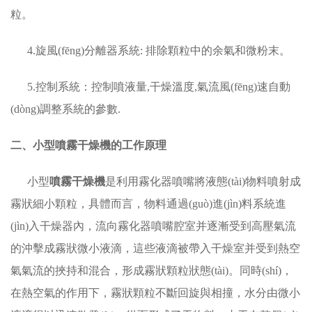
粒。
4.旋風(fēng)分離器系統: 排除顆粒中的余氣和微粉末。
5.控制系統：控制噴液量,干燥溫度,氣流風(fēng)速自動
(dòng)調整系統的參數.
二、小型噴霧干燥機的工作原理
小型
噴霧干燥機
是利用霧化器噴嘴將液態(tài)物料噴射成
霧狀細小顆粒，具體而言，物料通過(guò)進(jìn)料系統進
(jìn)入干燥器內，流向霧化器噴嘴腔室并逐漸受到高壓氣流
的沖擊成霧狀微小液滴，這些液滴被帶入干燥室并受到熱空
氣氣流的挾持和混合，形成霧狀顆粒狀態(tài)。同時(shí)，
在熱空氣的作用下，霧狀顆粒不斷回旋與相撞，水分由微小