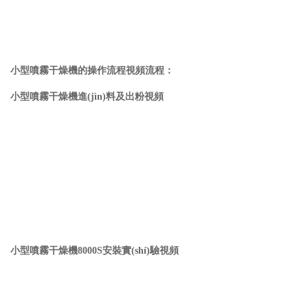
小型噴霧干燥機的操作流程視頻流程：
小型噴霧干燥機進(jìn)料及出粉視頻
小型噴霧干燥機8000S安裝實(shí)驗視頻