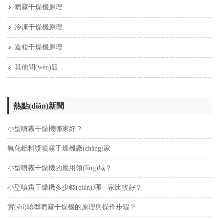
噴霧干燥機原理
冷凍干燥機原理
造粒干燥機原理
其他問(wèn)題
熱點(diǎn)新聞
小型噴霧干燥機哪家好？
氧化鋁料漿噴霧干燥機廠(chǎng)家
小型噴霧干燥機的應用領(lǐng)域？
小型噴霧干燥機多少錢(qián),哪一家比較好？
實(shí)驗型噴霧干燥機的原理與操作步驟？