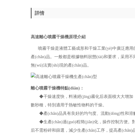
詳情
高速離心噴霧干燥機原理介紹
噴霧干燥是液體工藝成形和干燥工業(yè)中廣泛應用的工藝
產(chǎn)品。一般都是根據物料狀態(tài)和要求，采用
無(wú)法實(shí)現的產(chǎn)品。
離心噴霧干燥機特點(diǎn)：
◆干燥速度快，料液經(jīng)霧化后表面積大大增加，
數秒種，特別適用于熱敏性物料的干燥。
◆產(chǎn)品具有良好的均勻度、流動(dòng)性和溶解性
◆生產(chǎn)過(guò)程簡(jiǎn)化，操作控制方便
后不需粉碎和篩選，減少生產(chǎn)工序，提高產(chǎn)品純