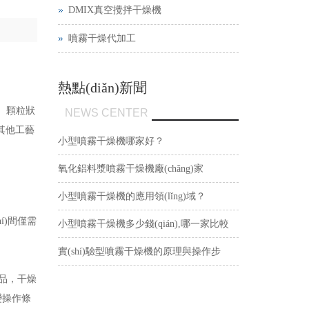
DMIX真空攪拌干燥機
噴霧干燥代加工
熱點(diǎn)新聞
、顆粒狀
NEWS CENTER
或其他工藝
小型噴霧干燥機哪家好？
氧化鋁料漿噴霧干燥機廠(chǎng)家
小型噴霧干燥機的應用領(lǐng)域？
hí)間僅需
小型噴霧干燥機多少錢(qián),哪一家比較
好？
實(shí)驗型噴霧干燥機的原理與操作步
，干燥
驟？
改變操作條