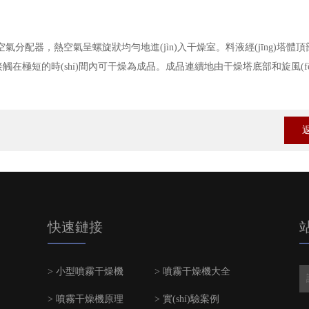
部空氣分配器，熱空氣呈螺旋狀均勻地進(jìn)入干燥室。料液經(jīng)塔
觸在極短的時(shí)間內可干燥為成品。成品連續地由干燥塔底部和旋風(fē
快速鏈接
> 小型噴霧干燥機
> 噴霧干燥機大全
> 噴霧干燥機原理
> 實(shí)驗案例