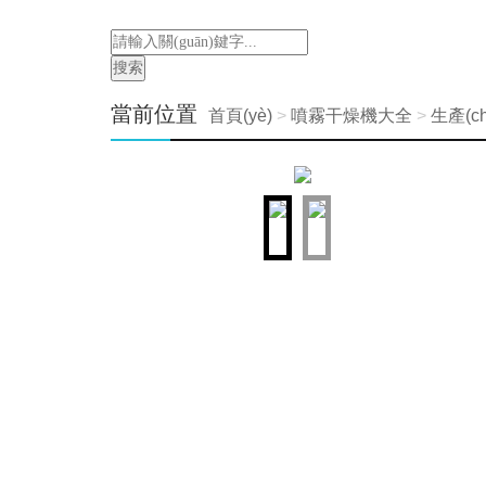
搜索
當前位置
首頁(yè)
>
噴霧干燥機大全
>
生產(c