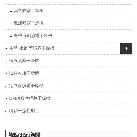
真空噴霧干燥機
氣流噴霧干燥機
有機溶劑噴霧干燥機
+
生產(chǎn)型噴霧干燥機
低溫噴霧干燥機
噴霧冷凍干燥機
定制款噴霧干燥機
DMIX真空攪拌干燥機
噴霧干燥代加工
熱點(diǎn)新聞