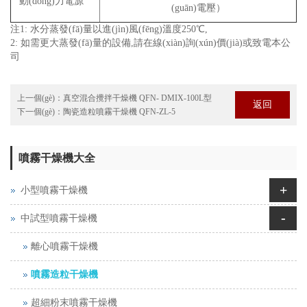
動(dòng)力電源
(guān)電壓）
注1: 水分蒸發(fā)量以進(jìn)風(fēng)溫度250℃,
2: 如需更大蒸發(fā)量的設備,請在線(xiàn)詢(xún)價(jià)或致電本公
司
上一個(gè)：
真空混合攪拌干燥機 QFN- DMIX-100L型
返回
下一個(gè)：
陶瓷造粒噴霧干燥機 QFN-ZL-5
噴霧干燥機大全
+
小型噴霧干燥機
-
中試型噴霧干燥機
離心噴霧干燥機
噴霧造粒干燥機
超細粉末噴霧干燥機