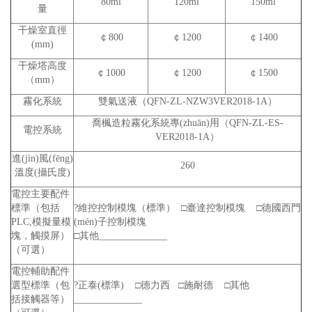
80ml
120ml
150ml
量
干燥室直徑
￠800
￠1200
￠1400
(mm)
干燥塔高度
￠1000
￠1200
￠1500
（mm）
霧化系統
雙氣送液（QFN-ZL-NZW3VER2018-1A）
喬楓造粒霧化系統專(zhuān)用（QFN-ZL-ES-
電控系統
VER2018-1A）
進(jìn)風(fēng)
260
溫度(攝氏度)
電控主要配件
標準（包括
?維控控制模塊（標準） □臺達控制模塊 □德國西門
PLC,模擬量模
(mén)子控制模塊
塊，觸摸屏）
□其他______________
（可選）
電控輔助配件
選型標準（包
?正泰(標準) □德力西 □施耐德 □其他
括接觸器等）
______________