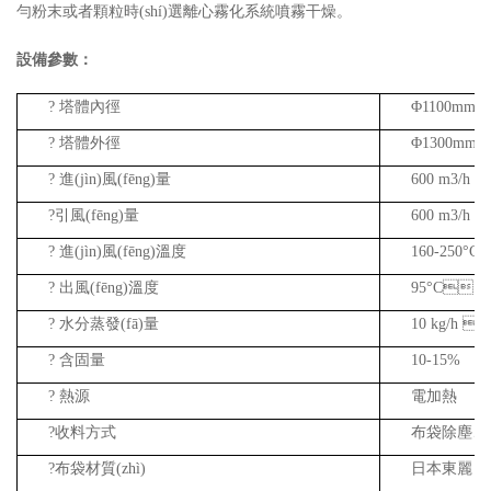
勻粉末或者顆粒時(shí)選離心霧化系統噴霧干燥。
設備參數：
?
塔體內徑
Φ1100mm
? 塔體外徑
Φ1300mm
? 進(jìn)風(fēng)量
600 m3
?引風(fēng)量
600 m3/h
? 進(jìn)風(fēng)溫度
1
60-250°C
? 出風(fēng)溫度
95°C。
? 水分蒸發(fā)量
10 kg/h 
? 含固量
10-15%
? 熱源
電加熱
?收料方式
布袋除塵、塔底
?布袋材質(zhì)
日本東麗