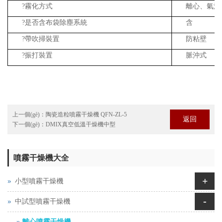
?霧化方式
離心、氣
?是否含布袋除塵系統
含
?帶吹掃裝置
防粘壁
?振打裝置
脈沖式
上一個(gè)：
陶瓷造粒噴霧干燥機 QFN-ZL-5
返回
下一個(gè)：
DMIX真空低溫干燥機中型
噴霧干燥機大全
+
小型噴霧干燥機
-
中試型噴霧干燥機
離心噴霧干燥機